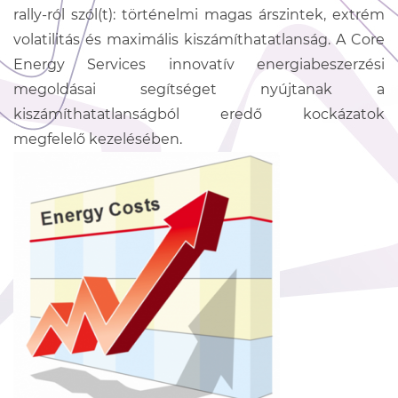
rally-ról szól(t): történelmi magas árszintek, extrém
volatilitás és maximális kiszámíthatatlanság. A Core
Energy Services innovatív energiabeszerzési
megoldásai segítséget nyújtanak a
kiszámíthatatlanságból eredő kockázatok
megfelelő kezelésében.