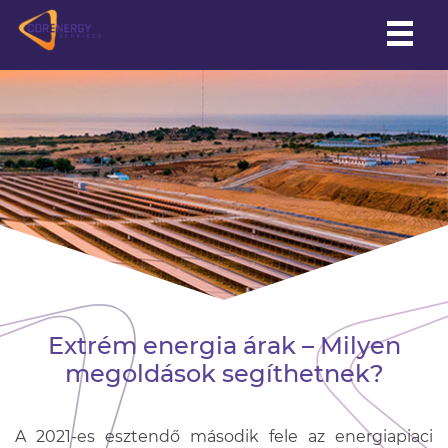
HU
|
EN
Extrém energia árak – Milyen
megoldások segíthetnek?
A 2021-es esztendő második fele az energiapiaci