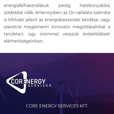
energiafelhasználásuk pedig hatékonyabbá,
zöldebbé válik. Amennyiben az Ön vállalata számára
is kihívást jelent az energiabeszerzés kérdése, vagy
szeretné megismerni innovatív megoldásainkat a
területen, úgy örömmel vesszük érdeklődését
elérhetőségeinken.
CORE ENERGY SERVICES KFT.