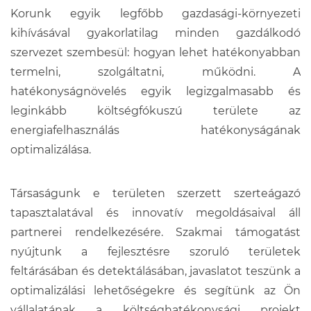
Korunk egyik legfőbb gazdasági-környezeti
kihívásával gyakorlatilag minden gazdálkodó
szervezet szembesül: hogyan lehet hatékonyabban
termelni, szolgáltatni, működni. A
hatékonyságnövelés egyik legizgalmasabb és
leginkább költségfókuszú területe az
energiafelhasználás hatékonyságának
optimalizálása.
Társaságunk e területen szerzett szerteágazó
tapasztalatával és innovatív megoldásaival áll
partnerei rendelkezésére. Szakmai támogatást
nyújtunk a fejlesztésre szoruló területek
feltárásában és detektálásában, javaslatot teszünk a
optimalizálási lehetőségekre és segítünk az Ön
vállalatának a költséghatékonysági projekt