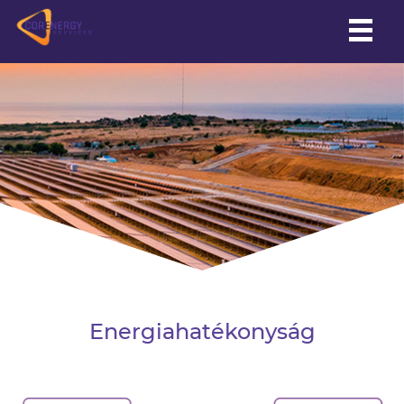
HU
|
EN
Energiahatékonyság